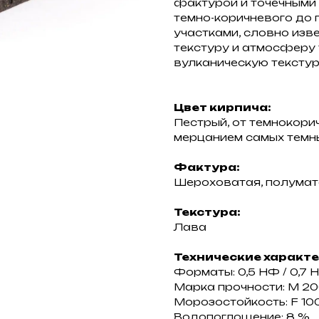
фактурой и точечными 
темно-коричневого до 
участками, словно изв
текстуру и атмосферу 
вулканическую текстур
Цвет кирпича:
Пестрый, от темнокорич
мерцанием самых темн
Фактура:
Шероховатая, полумат
Текстура:
Лава
Технические характ
Форматы: 0,5 НФ / 0,7 
Марка прочности: М 2
Морозостойкость: F 10
Водопоглощение: 8 %