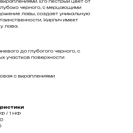
вкраплениями. Его пестрый цвет от
глубоко черного, с мерцающими
ержение лавы, создает уникальную
таинственности. Кирпич имеет
у лава.
невого до глубогого черного, с
ых участков поверхности
овая с вкраплениями
еристики
НФ / 1 НФ
00
0