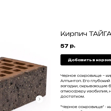
Кирпич ТАЙГ
р.
57
Добавить в корзи
Черное сокровище – ки
Алтынтоп. Его глубокий
загадки, скрывающие б
атмосферу изобилия, 
достатком.
"Черное сокровище" - 