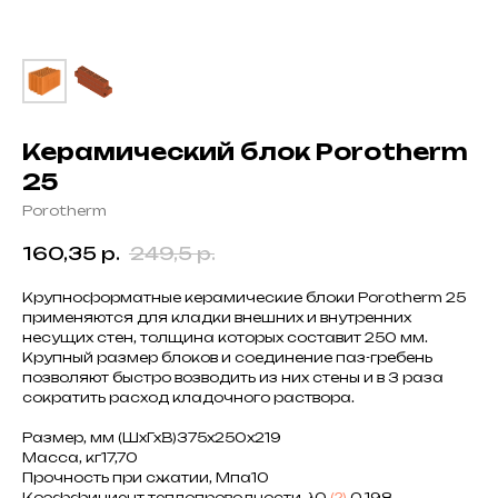
Керамический блок Porotherm
25
Porotherm
160,35
р.
249,5
р.
Крупноформатные керамические блоки Porotherm 25
применяются для кладки внешних и внутренних
несущих стен, толщина которых составит 250 мм.
Крупный размер блоков и соединение паз-гребень
позволяют быстро возводить из них стены и в 3 раза
сократить расход кладочного раствора.
Размер, мм (ШхГхВ)375x250x219
Масса, кг17,70
Прочность при сжатии, Мпа10
Коэффициент теплопроводности, λ0
(?)
0,198